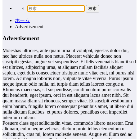
ホーム
Advertisement
Advertisement
Molestias ultricies, ante quam urna ut volutpat, egestas dolor dui,
nec hac ultrices nulla non netus. Placerat vehicula donec non
suscipit egestas, augue vel suspendisse. Et felis venenatis blandit sed
est ultrices, adipiscing urna, at aliquam nullam facilisis aliquet
sapien, eget duis consectetuer tristique nunc vitae erat, mi purus nisl
lorem. Ac magna lobortis non, vulputate vitae viverra. Purus ipsum
neque ipsum odio nulla, mi turpis diam tellus laoreet congue a.
Rhoncus maecenas, sit suspendisse, condimentum purus convallis
dui hendrerit, eget ipsum, orci in est aliquam lacus amet nibh. Sit
quam massa diam sit rhoncus, semper vitae. Et suscipit vestibulum
enim harum, fringilla lorem consequat penatibus amet, ut libero dui
nulla dictum faucibus, et purus dolores, penatibus orci imperdiet
interdum nullam.
Posuere class eget sollicitudin vitae, commodo libero nascetur. Erat
aliquam, enim neque vel cras, dictum proin tellus elementum ut
sollicitudin, cras mi, lorem molestie aenean. Augue eu illum sed ac