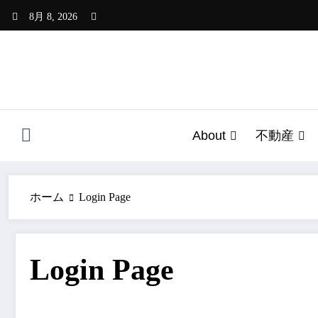
コ
8月 8, 2026
ン
テ
ン
ツ
へ
ス
キ
About
不動産
ッ
プ
ホーム
Login Page
Login Page