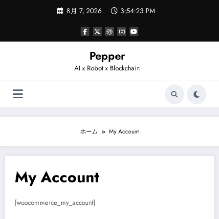
コ
8月 7, 2026
3:54:23 PM
ン
テ
ン
ツ
へ
Pepper
ス
AI x Robot x Blockchain
キ
ッ
プ
ホーム
My Account
My Account
[woocommerce_my_account]