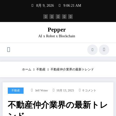
コ
8月 9, 2026
9:06:21 AM
ン
テ
ン
ツ
へ
Pepper
ス
AI x Robot x Blockchain
キ
ッ
プ
ホーム
不動産
不動産仲介業界の最新トレンド
不動産
Jeff Writer
10月 13, 2025
0 コメント
不動産仲介業界の最新トレ