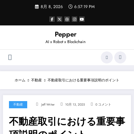
コ
8月 8, 2026
6:57:19 PM
ン
テ
ン
ツ
へ
Pepper
ス
AI x Robot x Blockchain
キ
ッ
プ
ホーム
不動産
不動産取引における重要事項説明のポイント
不動産
Jeff Writer
10月 13, 2025
0 コメント
不動産取引における重要事