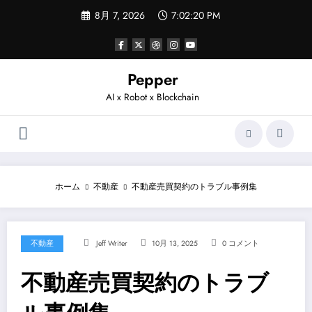
コ
8月 7, 2026
7:02:20 PM
ン
テ
ン
ツ
へ
Pepper
ス
AI x Robot x Blockchain
キ
ッ
プ
ホーム
不動産
不動産売買契約のトラブル事例集
不動産
Jeff Writer
10月 13, 2025
0 コメント
不動産売買契約のトラブ