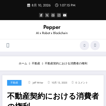
コ
8月 10, 2026
1:07:15 PM
ン
テ
ン
ツ
へ
Pepper
ス
AI x Robot x Blockchain
キ
ッ
プ
ホーム
不動産
不動産契約における消費者の権利
不動産
Jeff Writer
10月 13, 2025
0 コメント
不動産契約における消費者