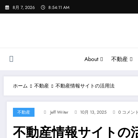
コ
8月 7, 2026
8:54:12 AM
ン
テ
ン
ツ
へ
ス
キ
About
不動産
ッ
プ
ホーム
不動産
不動産情報サイトの活用法
不動産
Jeff Writer
10月 13, 2025
0 コメン
不動産情報サイトの