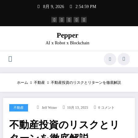
コ
8月 9, 2026
2:55:00 PM
ン
テ
ン
ツ
へ
Pepper
ス
AI x Robot x Blockchain
キ
ッ
プ
ホーム
不動産
不動産投資のリスクとリターンを徹底解説
不動産
Jeff Writer
10月 13, 2025
0 コメント
不動産投資のリスクとリ