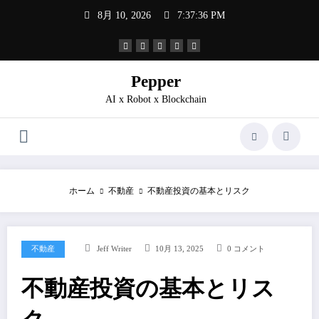
コ
8月 10, 2026
7:37:37 PM
ン
テ
ン
ツ
へ
Pepper
ス
AI x Robot x Blockchain
キ
ッ
プ
ホーム
不動産
不動産投資の基本とリスク
不動産
Jeff Writer
10月 13, 2025
0 コメント
不動産投資の基本とリス