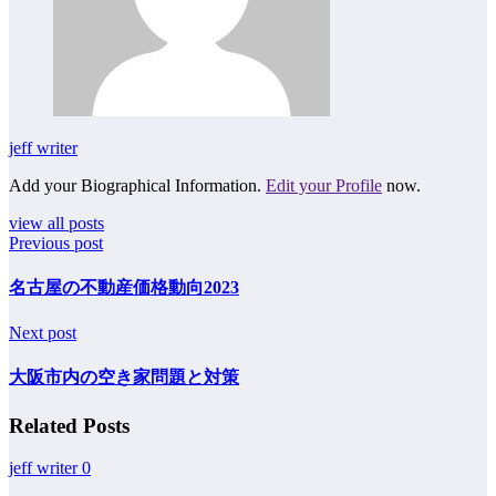
jeff writer
Add your Biographical Information.
Edit your Profile
now.
view all posts
Previous post
名古屋の不動産価格動向2023
Next post
大阪市内の空き家問題と対策
Related Posts
jeff writer
0