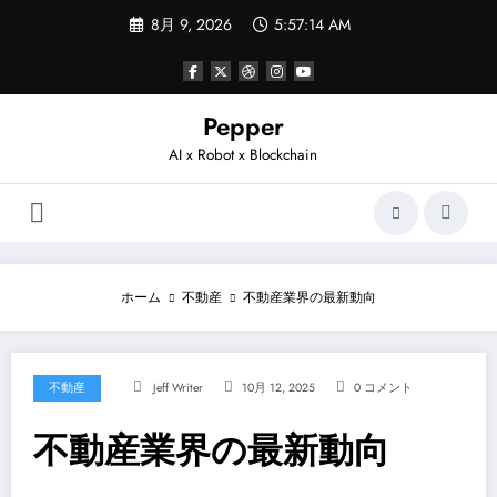
コ
8月 9, 2026
5:57:14 AM
ン
テ
ン
ツ
へ
Pepper
ス
AI x Robot x Blockchain
キ
ッ
プ
ホーム
不動産
不動産業界の最新動向
不動産
Jeff Writer
10月 12, 2025
0 コメント
不動産業界の最新動向