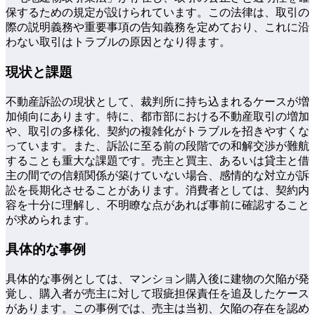
保するための規定が設けられています。この法律は、取引の
際の説明義務や重要事項の告知義務を定めており、これに沿
わない取引はトラブルの原因となり得ます。
現状と課題
不動産訴訟の現状として、裁判所に持ち込まれるケースが増
加傾向にあります。特に、都市部における不動産取引の増加
や、取引の多様化、契約の複雑化がトラブルを招きやすくな
っています。また、訴訟に至る前の段階での和解交渉が難航
することも重大な課題です。売主と買主、あるいは貸主と借
主の間での信頼関係が築けていない場合、感情的な対立が訴
訟を長期化させることがあります。消費者としては、契約内
容を十分に理解し、不明瞭な点があれば事前に確認すること
が求められます。
具体的な事例
具体的な事例としては、マンション購入後に建物の欠陥が発
覚し、購入者が売主に対して瑕疵担保責任を追及したケース
があります。この事例では、売主は当初、欠陥の存在を認め