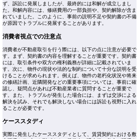
ず、訴訟に発展しましたが、最終的には和解が成立しまし
た。和解内容には、修繕費用の一部負担や、契約解除が含ま
れていました。このように、事前の説明不足や契約書の不備
が原因でトラブルに発展することがあります。
消費者視点での注意点
消費者が不動産取引を行う際には、以下の点に注意が必要で
す。まず、契約書の内容を理解することが重要です。契約書
には、取引条件や双方の権利義務が詳細に記載されていま
す。次に、物件の現状や法的な制約について十分な説明を受
けることが求められます。例えば、物件の老朽化状況や将来
の修繕計画、近隣開発などの重要事項については、事前に確
認し、疑問点があれば不動産業者に質問することが重要で
す。また、トラブルが発生した場合には、まずは交渉による
解決を試み、それでも解決しない場合には訴訟も視野に入れ
ることが必要です。
ケーススタディ
実際に発生したケーススタディとして、賃貸契約における敷