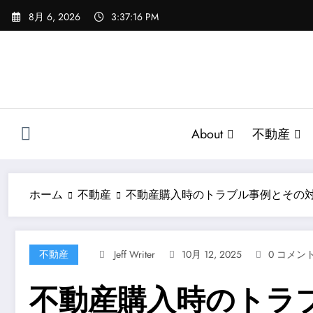
コ
8月 6, 2026
3:37:17 PM
ン
テ
ン
ツ
へ
ス
キ
About
不動産
ッ
プ
ホーム
不動産
不動産購入時のトラブル事例とその
不動産
Jeff Writer
10月 12, 2025
0 コメン
不動産購入時のトラ