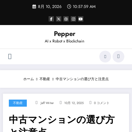
コ
8月 10, 2026
10:57:59 AM
ン
テ
ン
ツ
へ
Pepper
ス
AI x Robot x Blockchain
キ
ッ
プ
ホーム
不動産
中古マンションの選び方と注意点
不動産
Jeff Writer
10月 12, 2025
0 コメント
中古マンションの選び方