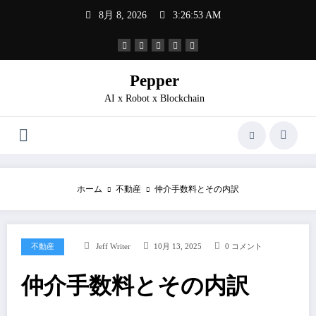
コ
8月 8, 2026
3:26:54 AM
ン
テ
ン
ツ
へ
Pepper
ス
AI x Robot x Blockchain
キ
ッ
プ
ホーム
不動産
仲介手数料とその内訳
不動産
Jeff Writer
10月 13, 2025
0 コメント
仲介手数料とその内訳