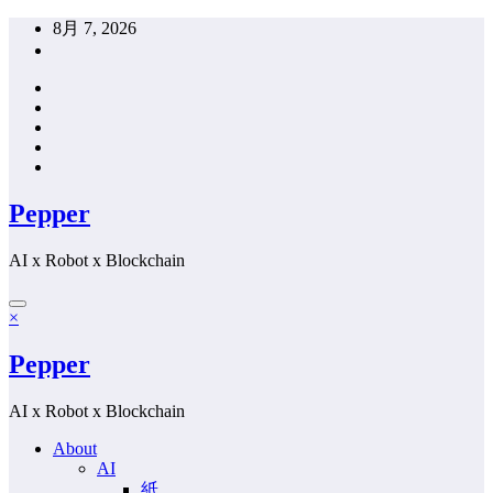
コ
8月 7, 2026
ン
テ
ン
ツ
へ
ス
キ
Pepper
ッ
プ
AI x Robot x Blockchain
×
Pepper
AI x Robot x Blockchain
About
AI
紙