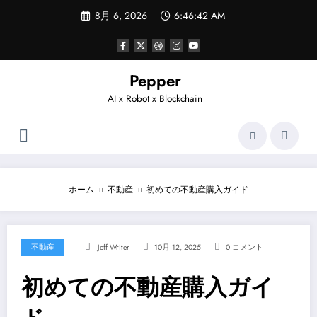
コ
8月 6, 2026
6:46:42 AM
ン
テ
ン
ツ
へ
Pepper
ス
AI x Robot x Blockchain
キ
ッ
プ
ホーム
不動産
初めての不動産購入ガイド
不動産
Jeff Writer
10月 12, 2025
0 コメント
初めての不動産購入ガイ