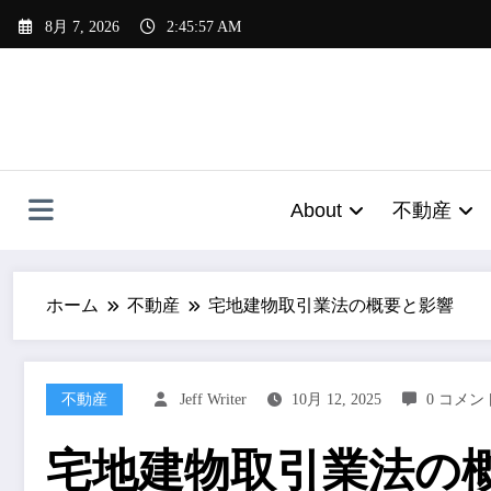
コ
8月 7, 2026
2:45:57 AM
ン
テ
ン
ツ
へ
ス
キ
About
不動産
ッ
プ
ホーム
不動産
宅地建物取引業法の概要と影響
不動産
Jeff Writer
10月 12, 2025
0 コメン
宅地建物取引業法の