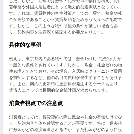
した。しかし、近年では敷金・礼金ゼロの物件も増え、特に
若年層や外国人居住者にとって魅力的な選択肢となっていま
す。これは、賃貸物件の空室対策としての一環で、敷金や礼
金が高額であることから賃貸契約をためらう人々への配慮で
す。しかし、このような物件は他の条件が厳しい場合もあ
り、契約内容を注意深く確認する必要があります。
具体的な事例
例えば、東京都内のある物件では、敷金1ヶ月、礼金1ヶ月が
一般的な条件とされています。しかし、敷金・礼金ゼロの物
件も増えてきており、その場合、入居時にクリーニング費用
を前払いするなど、他の名目で費用が発生することがありま
す。また、契約の更新時に更新料が発生するケースもあり、
賃借人にとっては長期的な金銭計画が求められます。
消費者視点での注意点
消費者としては、賃貸契約の際に敷金や礼金の有無だけでな
く、契約内容全体を確認することが重要です。特に、退去時
に敷金がどの程度返還されるのか、また礼金がどのように設