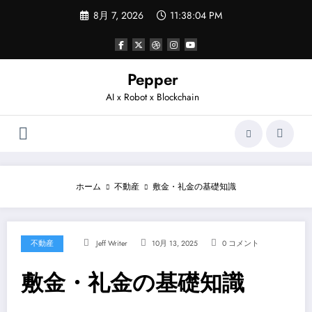
コ
8月 7, 2026
11:38:04 PM
ン
テ
ン
ツ
へ
Pepper
ス
AI x Robot x Blockchain
キ
ッ
プ
ホーム
不動産
敷金・礼金の基礎知識
不動産
Jeff Writer
10月 13, 2025
0 コメント
敷金・礼金の基礎知識