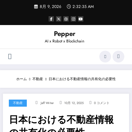
コ
8月 9, 2026
2:32:35 AM
ン
テ
ン
ツ
へ
Pepper
ス
AI x Robot x Blockchain
キ
ッ
プ
ホーム
不動産
日本における不動産情報の共有化の必要性
不動産
Jeff Writer
10月 12, 2025
0 コメント
日本における不動産情報