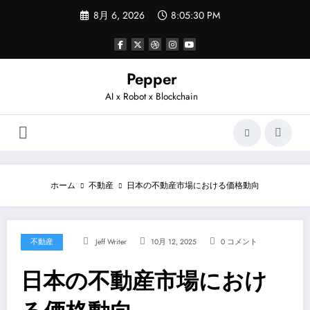
コ
8月 6, 2026
8:05:30 PM
ン
テ
ン
ツ
へ
Pepper
ス
AI x Robot x Blockchain
キ
ッ
プ
ホーム
不動産
日本の不動産市場における価格動向
不動産
Jeff Writer
10月 12, 2025
0 コメント
日本の不動産市場におけ