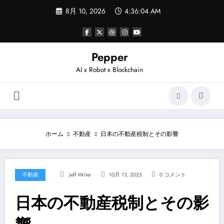
コ
8月 10, 2026
4:36:04 AM
ン
テ
ン
ツ
へ
Pepper
ス
AI x Robot x Blockchain
キ
ッ
プ
ホーム
不動産
日本の不動産税制とその影響
不動産
Jeff Writer
10月 13, 2025
0 コメント
日本の不動産税制とその影