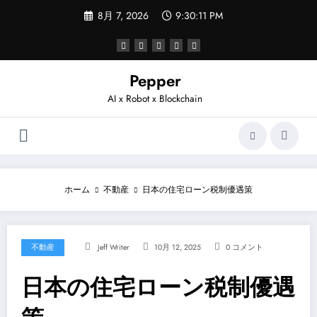
コ
8月 7, 2026
9:30:11 PM
ン
テ
ン
ツ
へ
Pepper
ス
AI x Robot x Blockchain
キ
ッ
プ
ホーム
不動産
日本の住宅ローン税制優遇策
不動産
Jeff Writer
10月 12, 2025
0 コメント
日本の住宅ローン税制優遇