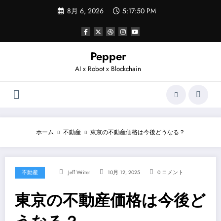
コ
8月 6, 2026
5:17:50 PM
ン
テ
ン
ツ
へ
Pepper
ス
AI x Robot x Blockchain
キ
ッ
プ
ホーム
不動産
東京の不動産価格は今後どうなる？
不動産
Jeff Writer
10月 12, 2025
0 コメント
東京の不動産価格は今後ど