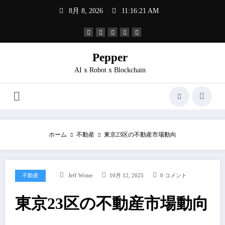
コ
8月 8, 2026
11:16:22 AM
ン
テ
ン
ツ
へ
Pepper
ス
AI x Robot x Blockchain
キ
ッ
プ
ホーム
不動産
東京23区の不動産市場動向
不動産
Jeff Writer
10月 12, 2025
0 コメント
東京23区の不動産市場動向