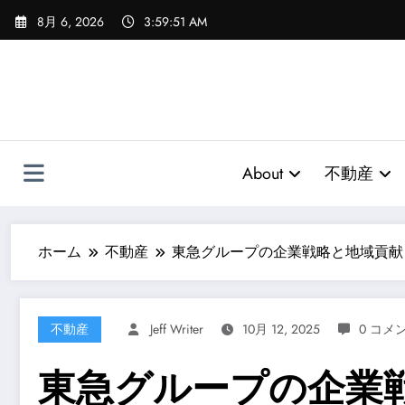
コ
8月 6, 2026
3:59:51 AM
ン
テ
ン
ツ
へ
ス
キ
About
不動産
ッ
プ
ホーム
不動産
東急グループの企業戦略と地域貢献
不動産
Jeff Writer
10月 12, 2025
0 コメ
東急グループの企業