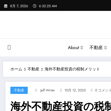
コ
8月 7, 2026
6:32:25 AM
ン
テ
ン
ツ
へ
ス
キ
About
不動産
ッ
プ
ホーム
不動産
海外不動産投資の税制メリット
不動産
Jeff Writer
10月 12, 2025
0 コメン
海外不動産投資の税