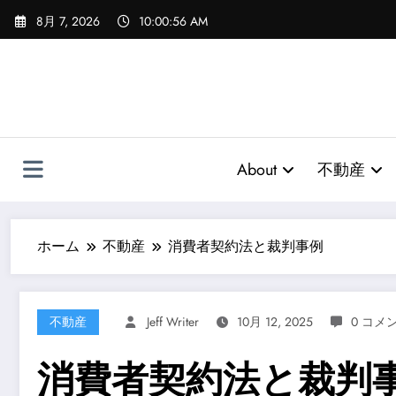
コ
8月 7, 2026
10:00:57 AM
ン
テ
ン
ツ
へ
ス
キ
About
不動産
ッ
プ
ホーム
不動産
消費者契約法と裁判事例
不動産
Jeff Writer
10月 12, 2025
0 コメ
消費者契約法と裁判