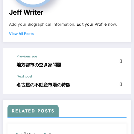
Jeff Writer
Add your Biographical Information.
Edit your Profile
now.
View All Posts
Previous post
地方都市の空き家問題
Next post
名古屋の不動産市場の特徴
RELATED POSTS