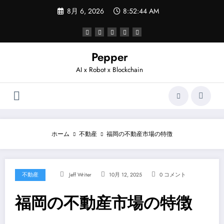
コ
8月 6, 2026
8:52:44 AM
ン
テ
ン
ツ
へ
Pepper
ス
AI x Robot x Blockchain
キ
ッ
プ
ホーム
不動産
福岡の不動産市場の特徴
不動産
Jeff Writer
10月 12, 2025
0 コメント
福岡の不動産市場の特徴