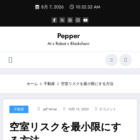
コ
8月 7, 2026
10:32:32 AM
ン
テ
ン
ツ
へ
Pepper
ス
AI x Robot x Blockchain
キ
ッ
プ
ホーム
不動産
空室リスクを最小限にする方法
不動産
Jeff Writer
10月 12, 2025
0 コメント
空室リスクを最小限にす