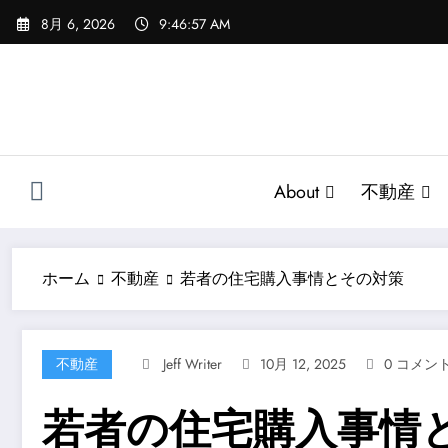
コ
8月 6, 2026
9:46:58 AM
ン
テ
ン
ツ
へ
ス
キ
About
不動産
ッ
プ
ホーム
不動産
若者の住宅購入事情とその対策
不動産
Jeff Writer
10月 12, 2025
0 コメン
若者の住宅購入事情