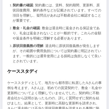
契約書の確認
: 契約書には、賃料、契約期間、更新料、原
状回復費用、解約条件などが記載されています。すべての
項目を理解し、疑問点があれば不動産会社に確認すること
が重要です。
敷金・礼金の確認
: 敷金は退去時に返金される保証金であ
り、礼金は返金されないことが一般的です。これらの金額
や返金条件を明確に理解する必要があります。
原状回復義務の理解
: 退去時に原状回復義務が発生します
が、その範囲や費用負担については契約書に明記されてい
ます。一般的には通常使用による損耗は負担しなくて良い
とされています。
ケーススタディ
ケーススタディとして、地方から都市部に転居したAさんの事
例を考えます。Aさんは、初めての賃貸契約で、敷金・礼金や
更新料についてよく理解していませんでした。契約時に不動
産会社から説明があったものの、詳しく質問せずに契約を結
びました。結果として、更新時に高額な更新料を請求され、
さらに退去時には不当な原状回復費用を請求される事態に陥