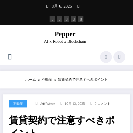
コ
8月 6, 2026
ン
テ
ン
ツ
へ
Pepper
ス
AI x Robot x Blockchain
キ
ッ
プ
ホーム
不動産
賃貸契約で注意すべきポイント
不動産
Jeff Writer
10月 12, 2025
0 コメント
賃貸契約で注意すべきポ