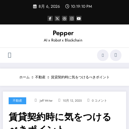
コ
8月 6, 2026
10:19:10 PM
ン
テ
ン
ツ
へ
Pepper
ス
AI x Robot x Blockchain
キ
ッ
プ
ホーム
不動産
賃貸契約時に気をつけるべきポイント
不動産
Jeff Writer
10月 12, 2025
0 コメント
賃貸契約時に気をつける