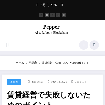
コ
8月 8, 2026
ン
テ
ン
ツ
へ
Pepper
ス
AI x Robot x Blockchain
キ
ッ
プ
ホーム
不動産
賃貸経営で失敗しないためのポイント
不動産
Jeff Writer
10月 13, 2025
0 コメント
賃貸経営で失敗しないた