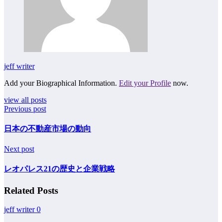
jeff writer
Add your Biographical Information.
Edit your Profile
now.
view all posts
Previous post
日本の不動産市場の動向
Next post
レオパレス21の歴史と企業戦略
Related Posts
jeff writer
0