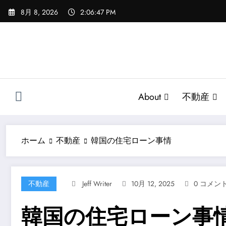
コ
8月 8, 2026
2:06:48 PM
ン
テ
ン
ツ
へ
ス
キ
About
不動産
ッ
プ
ホーム
不動産
韓国の住宅ローン事情
不動産
Jeff Writer
10月 12, 2025
0 コメン
韓国の住宅ローン事