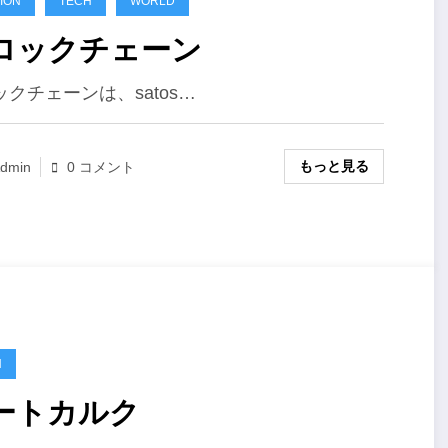
ION
TECH
WORLD
ロックチェーン
クチェーンは、satos…
もっと見る
dmin
0 コメント
H
ートカルク