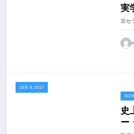
実
京セ
A
10月 8, 2017
BOO
史
ー