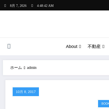
コ
8月 7, 2026
4:48:43 AM
ン
テ
ン
ツ
へ
ス
キ
About
不動産
ッ
プ
ホーム
admin
10月 8, 2017
BOO