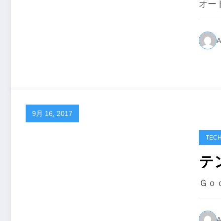
オート
A
9月 16, 2017
TEC
テ
Ｇｏ
A