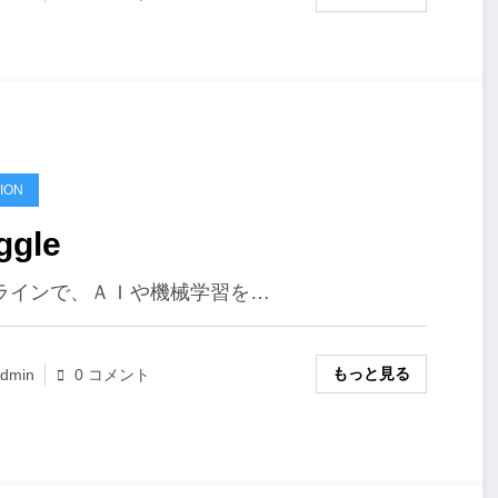
ION
ggle
ラインで、ＡＩや機械学習を…
もっと見る
dmin
0 コメント