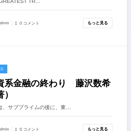
 GREATEST TR…
もっと見る
dmin
0 コメント
KS
資系金融の終わり 藤沢数希
著）
は、サブプライムの後に、東…
もっと見る
dmin
0 コメント