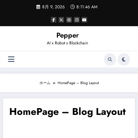
コ
8月 9, 2026
8:11:46 AM
ン
テ
ン
ツ
へ
Pepper
ス
AI x Robot x Blockchain
キ
ッ
プ
ホーム
HomePage – Blog Layout
HomePage – Blog Layout