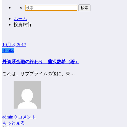
ホーム
投資銀行
10月 8, 2017
Books
外資系金融の終わり 藤沢数希（著）
これは、サブプライムの後に、東…
admin
0 コメント
もっと見る