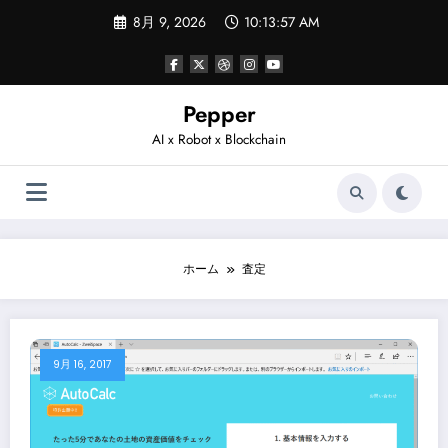
コ
8月 9, 2026
10:13:57 AM
ン
テ
ン
ツ
へ
Pepper
ス
AI x Robot x Blockchain
キ
ッ
プ
ホーム
査定
9月 16, 2017