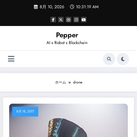
コ
8月 10, 2026
10:31:19 AM
ン
テ
ン
ツ
へ
Pepper
ス
AI x Robot x Blockchain
キ
ッ
プ
ホーム
drone
9月 16, 2017