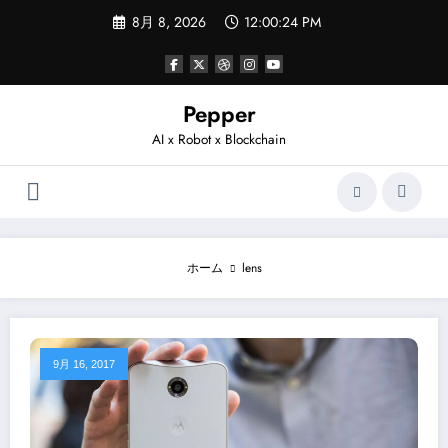
コ
8月 8, 2026
12:00:24 PM
ン
テ
ン
ツ
へ
Pepper
ス
AI x Robot x Blockchain
キ
ッ
プ
ホーム
lens
9月 16, 2017