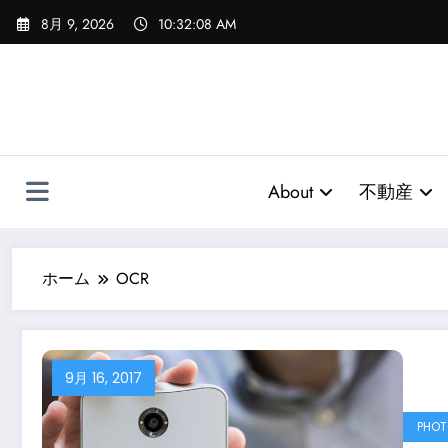
コ
8月 9, 2026
10:32:08 AM
ン
テ
ン
ツ
へ
ス
キ
About
不動産
ッ
プ
ホーム
OCR
9月 16, 2017
PHO