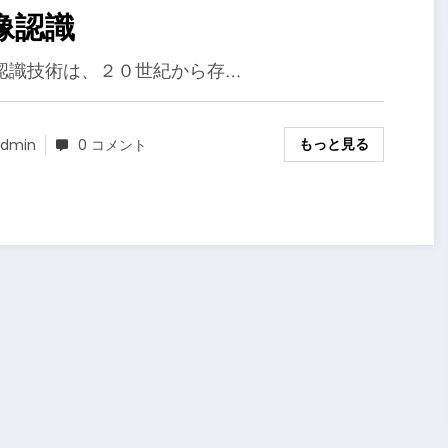
像認識
認識技術は、２０世紀から存…
もっと見る
dmin
0 コメント