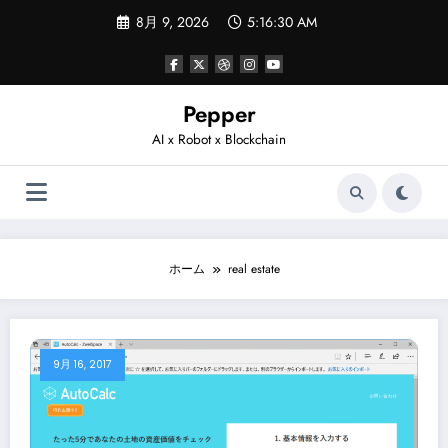
コ
8月 9, 2026
5:16:30 AM
ン
テ
ン
ツ
へ
Pepper
ス
AI x Robot x Blockchain
キ
ッ
プ
ホーム
real estate
9月 16, 2017