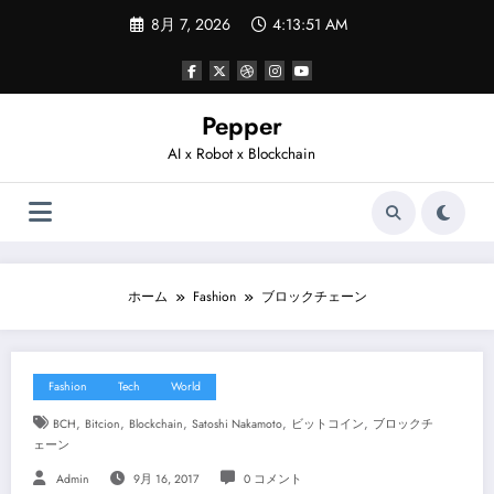
コ
8月 7, 2026
4:13:52 AM
ン
テ
ン
ツ
へ
Pepper
ス
AI x Robot x Blockchain
キ
ッ
プ
ホーム
Fashion
ブロックチェーン
Fashion
Tech
World
,
,
,
,
,
BCH
Bitcion
Blockchain
Satoshi Nakamoto
ビットコイン
ブロックチ
ェーン
Admin
9月 16, 2017
0 コメント