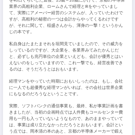
を40日ぐらいした直後、25歳～26歳にかけて、京都の半導体
業界の高粗利企業、ロームさんで経理とIRをやっていまし
て、実際にアメーバー経営のシステムが、入っていたわけで
すが、高粗利の秘密の一つは会計からやってくるわけです
が、それに関して、稲盛さんから、渾身の一撃！というかん
じの本です。
私自身はたまたまそれを垣間見ていましたので、その威力を
しっているのですが、大企業を、各業界みてみたかんじだ
と、必ずしも兆円単位の企業といえども、会計が優秀とはい
えないのをしっていますので、これ一撃でも、経営改善でき
るのは、そうだろうとはおもいます。
経理マンをやっていた時期におもいしったのは、もし、会社
に一人でも超優秀な経理マンがいれば、その会社は世界企業
にもなるのだろうなということです。
実際、ソフトバンクの通信事業も、最終、私が事業計画を書
きましたが、当初の企画時点では人件費もコールセンター費
用も一円も入っていないようなもので、あのままやっていて
は、事業は成り立たなかっただろうとおもいます。会計とい
う点では、岡本清の本のあと、京都の半導体メーカーで鍛え