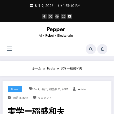
コ
8月 9, 2026
1:51:41 PM
ン
テ
ン
ツ
へ
Pepper
ス
AI x Robot x Blockchain
キ
ッ
プ
ホーム
Books
実学ー稲盛和夫
,
,
,
Books
Book
会計
稲盛和夫
経理
Admin
10月 8, 2017
0 コメント
実学ー稲盛和夫