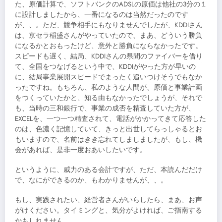
た、原価計算で、ソフトバンクのADSLの原価は他社の3分の１
に設計しましたから、一番になるのは当然だったのです
が、、。ただ、競争相手にもなりませんでしたが、KDDIさん
は、京セラ稲盛さんがやっていたので、まあ、どういう勝負
になるかとおもったけど、意外と勝負にならなかったです。
スピードも遅く、結局、KDDIさんの県間のファイバーを借り
て、全国をつなげるという中で、KDDIがやった方が早いの
に、結局事業展開スピードでまったく追いつけそうでもなか
ったですね。もちろん、私のような人間が、原価と事業計画
をつくっていたかと、知る由もなかったでしょうが、それで
も、当時の三和銀行で、事業の成否を精査していた方が、
EXCELを、一つ一つ精査されて、電話がかかってきて応答した
のは、色濃く記憶していて、きっと出世してらっしゃるとお
もいますので、名前はきき忘れてしましましたが、もし、機
会があれば、是非一度おあいしたいです。
というように、威力のある会計ですが、ただ、本読んだだけ
で、なにができるのか、もわかりませんが、、。
もし、実践されたい、経営者さんがいらしたら、まあ、お声
がけください。タイミングと、気分がよければ、ご指南する
かもしれません。