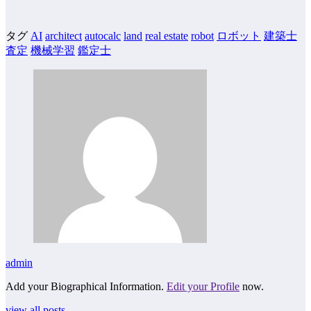
タグ
AI
architect
autocalc
land
real estate
robot
ロボット
建築士
査定
機械学習
鑑定士
admin
Add your Biographical Information.
Edit your Profile
now.
view all posts