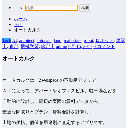
ホーム
Tech
オートカルク
Tech
AI
,
architect
,
autocalc
,
land
,
real estate
,
robot
,
ロボット
,
建築
士
,
査定
,
機械学習
,
鑑定士
admin
9月 16, 2017
0 コメント
オートカルク
オートカルクは、Zweispace の不動産アプリで、
ＡＩによって、アパートやオフィスビル、駐車場などを
自動的に設計し、周辺の実際の賃料データから、
最適な間取りとプラン、賃料合計を計算し、
土地の価格、価値を用途別に査定するアプリです。