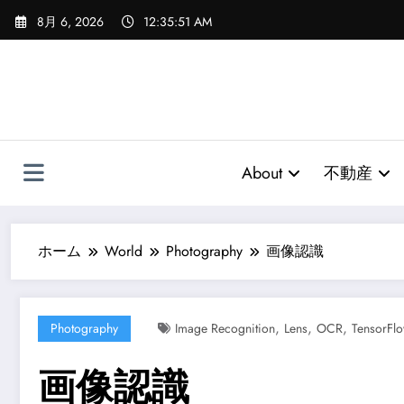
コ
8月 6, 2026
12:35:52 AM
ン
テ
ン
ツ
へ
ス
キ
About
不動産
ッ
プ
ホーム
World
Photography
画像認識
,
,
,
Photography
Image Recognition
Lens
OCR
TensorFl
画像認識